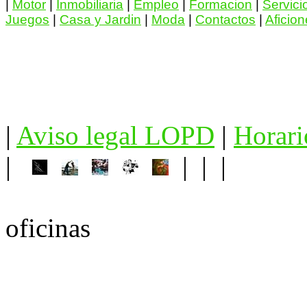
|
Motor
|
Inmobiliaria
|
Empleo
|
Formacion
|
Servici
Juegos
|
Casa y Jardin
|
Moda
|
Contactos
|
Aficio
|
Aviso legal LOPD
|
Horari
|
| | |
oficinas