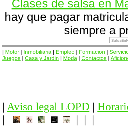
Clases de salsa en M
hay que pagar matricu
siempre a p
|
Motor
|
Inmobiliaria
|
Empleo
|
Formacion
|
Servici
Juegos
|
Casa y Jardin
|
Moda
|
Contactos
|
Aficio
|
Aviso legal LOPD
|
Horari
|
| | |