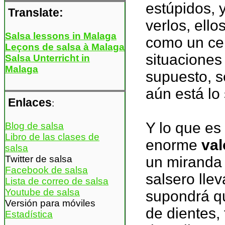
estúpidos, 
Translate:
verlos, ell
Salsa lessons in Malaga
como un cepi
Leçons de salsa à Malaga
situaciones
Salsa Unterricht in
Malaga
supuesto, s
aún está lo
Enlaces
:
Y lo que es
Blog de salsa
Libro de las clases de
enorme
val
salsa
Twitter de salsa
un miranda 
Facebook de salsa
salsero lle
Lista de correo de salsa
Youtube de salsa
supondrá qu
Versión para móviles
de dientes, 
Estadística