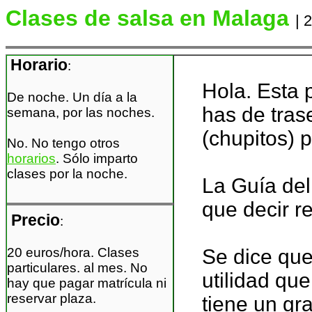
Clases de salsa en Malaga
| 
Horario
:
Hola. Esta p
De noche. Un día a la
has de tras
semana, por las noches.
(chupitos) p
No. No tengo otros
horarios
. Sólo imparto
clases por la noche.
La Guía del
que decir re
Precio
:
20 euros/hora. Clases
Se dice que
particulares. al mes. No
utilidad qu
hay que pagar matrícula ni
reservar plaza.
tiene un gr