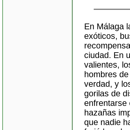
En Málaga la
exóticos, b
recompensas
ciudad. En u
valientes, l
hombres de 
verdad, y lo
gorilas de d
enfrentarse 
hazañas impo
que nadie ha