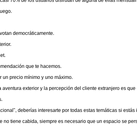
 casi 70% de los usuarios disfrutan de alguna de ellas mensualm
juego.
 votan democráticamente.
erior.
et.
ecomendación que te hacemos.
r un precio mínimo y uno máximo.
aventura exterior y la percepción del cliente extranjero es que
s.
onal", deberías interesarte por todas estas temáticas si estás
ue no tiene cabida, siempre es necesario que un espacio se pe