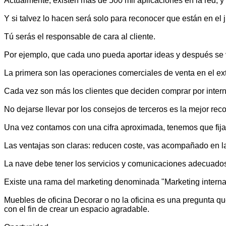
Actualmente, existen más de 500 mil aplicaciones en la red, y
Y si talvez lo hacen será solo para reconocer que están en el 
Tú serás el responsable de cara al cliente.
Por ejemplo, que cada uno pueda aportar ideas y después se
La primera son las operaciones comerciales de venta en el ext
Cada vez son más los clientes que deciden comprar por intern
No dejarse llevar por los consejos de terceros es la mejor r
Una vez contamos con una cifra aproximada, tenemos que fija
Las ventajas son claras: reducen coste, vas acompañado en la 
La nave debe tener los servicios y comunicaciones adecuado
Existe una rama del marketing denominada "Marketing internaci
Muebles de oficina Decorar o no la oficina es una pregunta q
con el fin de crear un espacio agradable.