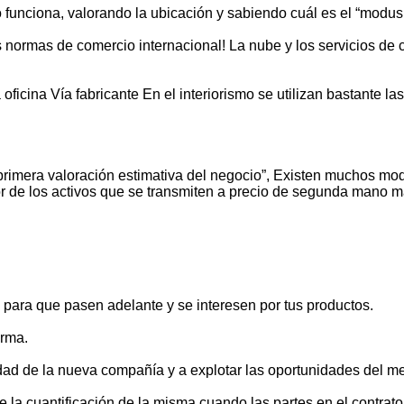
funciona, valorando la ubicación y sabiendo cuál es el “modus o
as normas de comercio internacional! La nube y los servicios d
icina Vía fabricante En el interiorismo se utilizan bastante la
imera valoración estimativa del negocio”, Existen muchos mode
lor de los activos que se transmiten a precio de segunda mano m
s para que pasen adelante y se interesen por tus productos.
orma.
ad de la nueva compañía y a explotar las oportunidades del me
 la cuantificación de la misma cuando las partes en el contrat