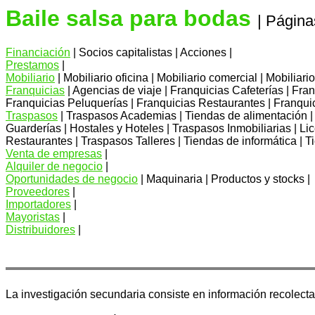
Baile salsa para bodas
| Página
Financiación
| Socios capitalistas | Acciones |
Prestamos
|
Mobiliario
| Mobiliario oficina | Mobiliario comercial | Mobiliario
Franquicias
| Agencias de viaje | Franquicias Cafeterías | Fra
Franquicias Peluquerías | Franquicias Restaurantes | Franqui
Traspasos
| Traspasos Academias | Tiendas de alimentación |
Guarderías | Hostales y Hoteles | Traspasos Inmobiliarias | L
Restaurantes | Traspasos Talleres | Tiendas de informática | 
Venta de empresas
|
Alquiler de negocio
|
Oportunidades de negocio
| Maquinaria | Productos y stocks |
Proveedores
|
Importadores
|
Mayoristas
|
Distribuidores
|
La investigación secundaria consiste en información recolectada