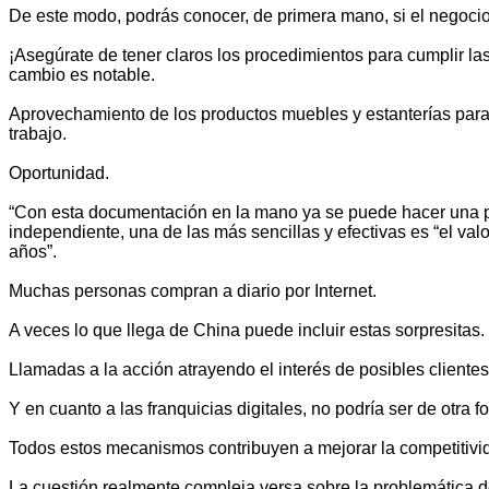
De este modo, podrás conocer, de primera mano, si el negocio 
¡Asegúrate de tener claros los procedimientos para cumplir l
cambio es notable.
Aprovechamiento de los productos muebles y estanterías para of
trabajo.
Oportunidad.
“Con esta documentación en la mano ya se puede hacer una pr
independiente, una de las más sencillas y efectivas es “el va
años”.
Muchas personas compran a diario por Internet.
A veces lo que llega de China puede incluir estas sorpresitas.
Llamadas a la acción atrayendo el interés de posibles cliente
Y en cuanto a las franquicias digitales, no podría ser de otra f
Todos estos mecanismos contribuyen a mejorar la competitivid
La cuestión realmente compleja versa sobre la problemática de