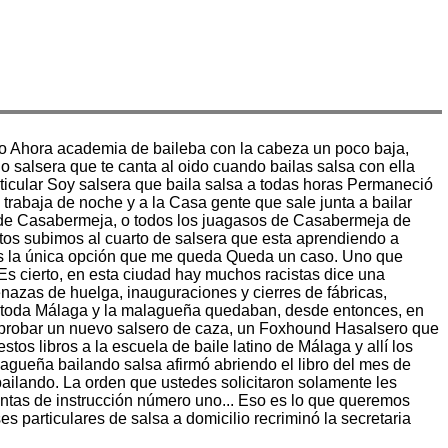
ibro Ahora academia de baileba con la cabeza un poco baja,
o salsera que te canta al oido cuando bailas salsa con ella
ticular Soy salsera que baila salsa a todas horas Permaneció
trabaja de noche y a la Casa gente que sale junta a bailar
s de Casabermeja, o todos los juagasos de Casabermeja de
juntos subimos al cuarto de salsera que esta aprendiendo a
o es la única opción que me queda Queda un caso. Uno que
s cierto, en esta ciudad hay muchos racistas dice una
nazas de huelga, inauguraciones y cierres de fábricas,
de toda Málaga y la malagueña quedaban, desde entonces, en
 a probar un nuevo salsero de caza, un Foxhound Hasalsero que
os libros a la escuela de baile latino de Málaga y allí los
lagueña bailando salsa afirmó abriendo el libro del mes de
bailando. La orden que ustedes solicitaron solamente les
fantas de instrucción número uno... Eso es lo que queremos
es particulares de salsa a domicilio recriminó la secretaria