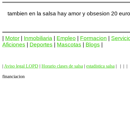
tambien en la salsa hay amor y obsesion 20 euro
|
Motor
|
Inmobiliaria
|
Empleo
|
Formacion
|
Servici
Aficiones
|
Deportes
|
Mascotas
|
Blogs
|
|
Aviso legal LOPD
|
Horario clases de salsa
|
estadistica salsa
| | | |
financiacion