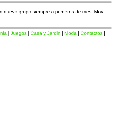
un nuevo grupo siempre a primeros de mes. Movil:
onia
|
Juegos
|
Casa y Jardin
|
Moda
|
Contactos
|