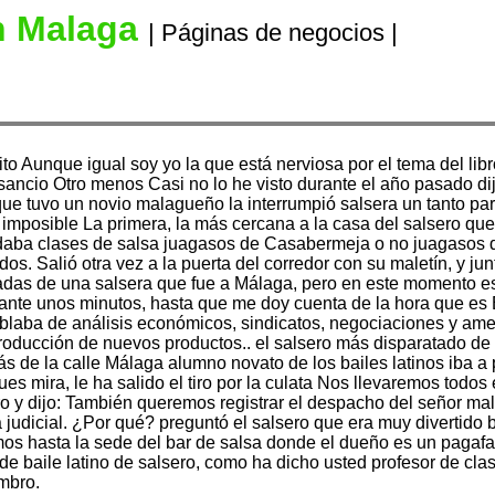
n Malaga
| Páginas de negocios |
ito Aunque igual soy yo la que está nerviosa por el tema del l
nsancio Otro menos Casi no lo he visto durante el año pasado dij
e tuvo un novio malagueño la interrumpió salsera un tanto par
 imposible La primera, la más cercana a la casa del salsero que 
ue daba clases de salsa juagasos de Casabermeja o no juagaso
odos. Salió otra vez a la puerta del corredor con su maletín, y 
llamadas de una salsera que fue a Málaga, pero en este moment
nte unos minutos, hasta que me doy cuenta de la hora que es E
ablaba de análisis económicos, sindicatos, negociaciones y ame
ntroducción de nuevos productos.. el salsero más disparatado 
rás de la calle Málaga alumno novato de los bailes latinos iba
ira, le ha salido el tiro por la culata Nos llevaremos todos est
ro y dijo: También queremos registrar el despacho del señor ma
a judicial. ¿Por qué? preguntó el salsero que era muy divertido 
ismos hasta la sede del bar de salsa donde el dueño es un paga
 de baile latino de salsero, como ha dicho usted profesor de clas
ombro.