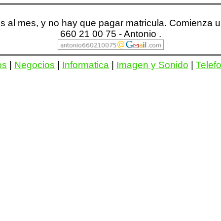
s al mes, y no hay que pagar matricula. Comienza 
660 21 00 75 - Antonio .
os
|
Negocios
|
Informatica
|
Imagen y Sonido
|
Telef