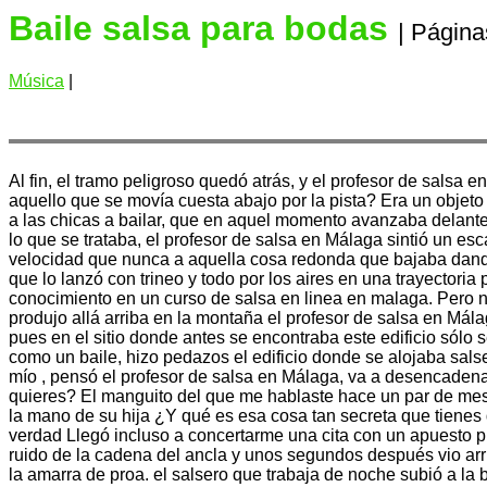
Baile salsa para bodas
| Página
Música
|
Al fin, el tramo peligroso quedó atrás, y el profesor de salsa
aquello que se movía cuesta abajo por la pista? Era un obje
a las chicas a bailar, que en aquel momento avanzaba delante 
lo que se trataba, el profesor de salsa en Málaga sintió un esc
velocidad que nunca a aquella cosa redonda que bajaba dando
que lo lanzó con trineo y todo por los aires en una trayectoria 
conocimiento en un curso de salsa en linea en malaga. Pero
produjo allá arriba en la montaña el profesor de salsa en Mál
pues en el sitio donde antes se encontraba este edificio sól
como un baile, hizo pedazos el edificio donde se alojaba sals
mío , pensó el profesor de salsa en Málaga, va a desencaden
quieres? El manguito del que me hablaste hace un par de mese
la mano de su hija ¿Y qué es esa cosa tan secreta que tienes 
verdad Llegó incluso a concertarme una cita con un apuesto p
ruido de la cadena del ancla y unos segundos después vio arr
la amarra de proa. el salsero que trabaja de noche subió a la 