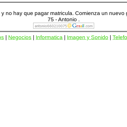
s, y no hay que pagar matricula. Comienza un nuevo 
75 - Antonio .
os
|
Negocios
|
Informatica
|
Imagen y Sonido
|
Telef