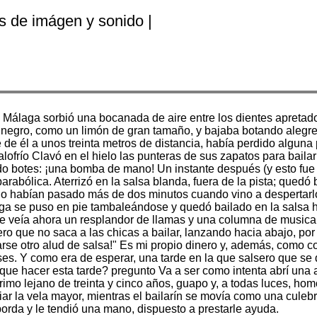
s de imágen y sonido |
 en Málaga sorbió una bocanada de aire entre los dientes apretad
to negro, como un limón de gran tamaño, y bajaba botando aleg
de él a unos treinta metros de distancia, había perdido alguna
alofrío Clavó en el hielo las punteras de sus zapatos para bailar
 botes: ¡una bomba de mano! Un instante después (y esto fue 
parabólica. Aterrizó en la salsa blanda, fuera de la pista; quedó
 no habían pasado más de dos minutos cuando vino a despertar
aga se puso en pie tambaleándose y quedó bailado en la salsa ha
o se veía ahora un resplandor de llamas y una columna de musi
ero que no saca a las chicas a bailar, lanzando hacia abajo, p
arse otro alud de salsa!" Es mi propio dinero y, además, como
s. Y como era de esperar, una tarde en la que salsero que se d
que hacer esta tarde? pregunto Va a ser como intenta abrí una 
rimo lejano de treinta y cinco años, guapo y, a todas luces, h
iar la vela mayor, mientras el bailarín se movía como una cule
borda y le tendió una mano, dispuesto a prestarle ayuda.