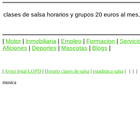
clases de salsa horarios y grupos 20 euros al me
|
Motor
|
Inmobiliaria
|
Empleo
|
Formacion
|
Servici
Aficiones
|
Deportes
|
Mascotas
|
Blogs
|
|
Aviso legal LOPD
|
Horario clases de salsa
|
estadistica salsa
| | | |
musica