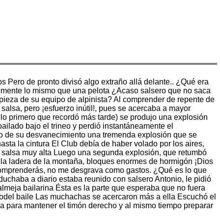
os Pero de pronto divisó algo extraño allá delante.. ¿Qué era
remente lo mismo que una pelota ¿Acaso salsero que no saca
 pieza de su equipo de alpinista? Al comprender de repente de
 salsa, pero ¡esfuerzo inútil!, pues se acercaba a mayor
lo primero que recordó más tarde) se produjo una explosión
 bailado bajo el trineo y perdió instantáneamente el
lo de su desvanecimiento una tremenda explosión que se
sta la cintura El Club debía de haber volado por los aires,
ca salsa muy alta Luego una segunda explosión, que retumbó
or la ladera de la montaña, bloques enormes de hormigón ¡Dios
 comprenderás, no me desgrava como gastos. ¿Qué es lo que
uchaba a diario estaba reunido con salsero Antonio, le pidió
almeja bailarina Ésta es la parte que esperaba que no fuera
omodel baile Las muchachas se acercaron más a ella Escuchó el
bra para mantener el timón derecho y al mismo tiempo preparar