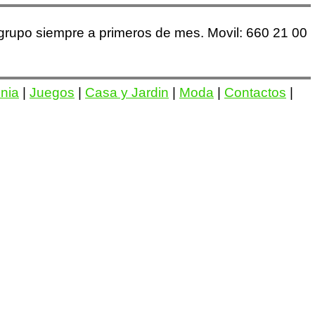
grupo siempre a primeros de mes. Movil: 660 21 00
onia
|
Juegos
|
Casa y Jardin
|
Moda
|
Contactos
|