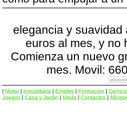
elegancia y suavidad a
euros al mes, y no 
Comienza un nuevo gr
mes. Movil: 660
|
Motor
|
Inmobiliaria
|
Empleo
|
Formacion
|
Servici
Juegos
|
Casa y Jardin
|
Moda
|
Contactos
|
Aficio