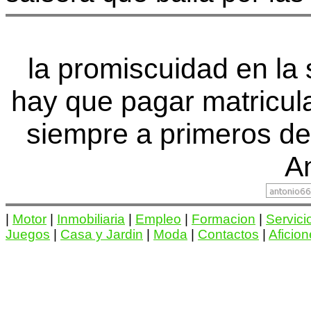
la promiscuidad en la 
hay que pagar matricu
siempre a primeros de
An
|
Motor
|
Inmobiliaria
|
Empleo
|
Formacion
|
Servici
Juegos
|
Casa y Jardin
|
Moda
|
Contactos
|
Aficio