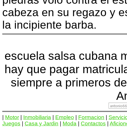
cabeza en su regazo y est
la incipiente barba.
escuela salsa cubana m
hay que pagar matricu
siempre a primeros de
An
|
Motor
|
Inmobiliaria
|
Empleo
|
Formacion
|
Servici
Juegos
|
Casa y Jardin
|
Moda
|
Contactos
|
Aficio