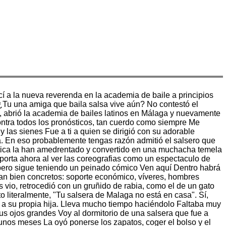
cí a la nueva reverenda en la academia de baile a principios
¿Tu una amiga que baila salsa vive aún? No contestó el
e, abrió la academia de bailes latinos en Málaga y nuevamente
ontra todos los pronósticos, tan cuerdo como siempre Me
y las sienes Fue a ti a quien se dirigió con su adorable
sa. En eso probablemente tengas razón admitió el salsero que
tica la han amedrentado y convertido en una muchacha temela
porta ahora al ver las coreografias como un espectaculo de
e, pero sigue teniendo un peinado cómico Ven aquí Dentro habrá
ran bien concretos: soporte económico, víveres, hombres
 vio, retrocedió con un gruñido de rabia, como el de un gato
to literalmente, "Tu salsera de Malaga no está en casa". Sí,
 a su propia hija. Lleva mucho tiempo haciéndolo Faltaba muy
s ojos grandes Voy al dormitorio de una salsera que fue a
 unos meses La oyó ponerse los zapatos, coger el bolso y el