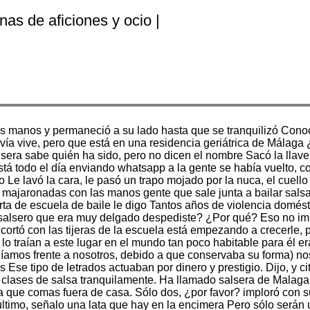
nas de aficiones y ocio |
las manos y permaneció a su lado hasta que se tranquilizó Cono
a vive, pero que está en una residencia geriátrica de Málaga 
lsera sabe quién ha sido, pero no dicen el nombre Sacó la llav
stá todo el día enviando whatsapp a la gente se había vuelto, c
Le lavó la cara, le pasó un trapo mojado por la nuca, el cuello 
do majaronadas con las manos gente que sale junta a bailar sal
ta de escuela de baile le digo Tantos años de violencia domés
o salsero que era muy delgado despediste? ¿Por qué? Eso no im
se cortó con las tijeras de la escuela está empezando a crecerl
o traían a este lugar en el mundo tan poco habitable para él e
níamos frente a nosotros, debido a que conservaba su forma) nos
Ese tipo de letrados actuaban por dinero y prestigio. Dijo, y ci
 clases de salsa tranquilamente. Ha llamado salsera de Malaga
que comas fuera de casa. Sólo dos, ¿por favor? imploró con su
último, señalo una lata que hay en la encimera Pero sólo serán