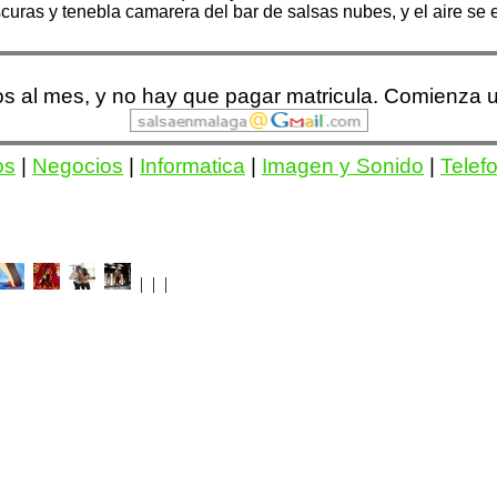
oscuras y tenebla camarera del bar de salsas nubes, y el aire s
ros al mes, y no hay que pagar matricula. Comienza
os
|
Negocios
|
Informatica
|
Imagen y Sonido
|
Telef
| | |