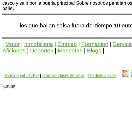
casco y salir por la puerta principal Sobre nosotros pendían 
baile.
los que bailan salsa fuera del tiempo 10 eu
|
Motor
|
Inmobiliaria
|
Empleo
|
Formacion
|
Servici
Aficiones
|
Deportes
|
Mascotas
|
Blogs
|
|
Aviso legal LOPD
|
Horario clases de salsa
|
estadistica salsa
|
karting