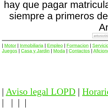
hay que pagar matricu
siempre a primeros de
An
|
Motor
|
Inmobiliaria
|
Empleo
|
Formacion
|
Servici
Juegos
|
Casa y Jardin
|
Moda
|
Contactos
|
Aficio
|
Aviso legal LOPD
|
Horari
| | | |