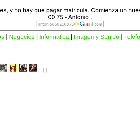
 mes, y no hay que pagar matricula. Comienza un nue
00 75 - Antonio .
os
|
Negocios
|
Informatica
|
Imagen y Sonido
|
Telef
| | |