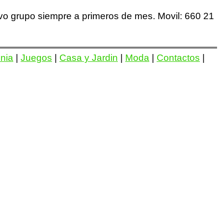
vo grupo siempre a primeros de mes. Movil: 660 21
onia
|
Juegos
|
Casa y Jardin
|
Moda
|
Contactos
|