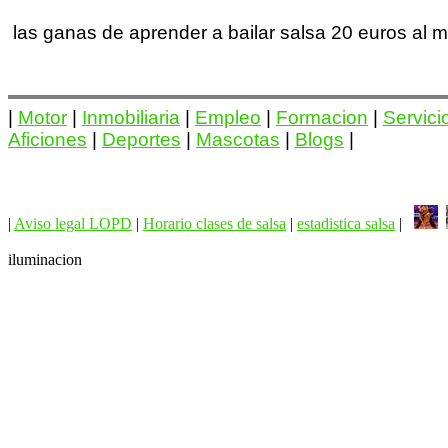
las ganas de aprender a bailar salsa 20 euros al
|
Motor
|
Inmobiliaria
|
Empleo
|
Formacion
|
Servici
Aficiones
|
Deportes
|
Mascotas
|
Blogs
|
|
Aviso legal LOPD
|
Horario clases de salsa
|
estadistica salsa
|
iluminacion