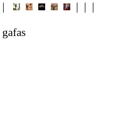
|
| | |
gafas