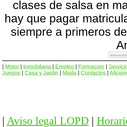
clases de salsa en ma
hay que pagar matricu
siempre a primeros de
An
|
Motor
|
Inmobiliaria
|
Empleo
|
Formacion
|
Servici
Juegos
|
Casa y Jardin
|
Moda
|
Contactos
|
Aficio
|
Aviso legal LOPD
|
Horari