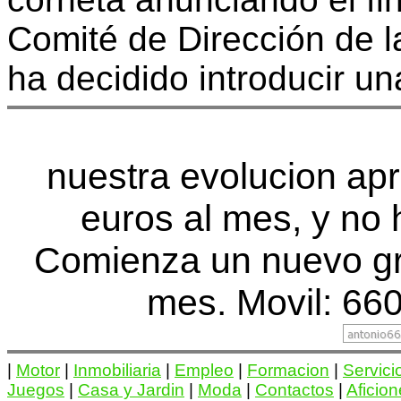
Comité de Dirección de l
ha decidido introducir un
nuestra evolucion apr
euros al mes, y no 
Comienza un nuevo gr
mes. Movil: 660
|
Motor
|
Inmobiliaria
|
Empleo
|
Formacion
|
Servici
Juegos
|
Casa y Jardin
|
Moda
|
Contactos
|
Aficio