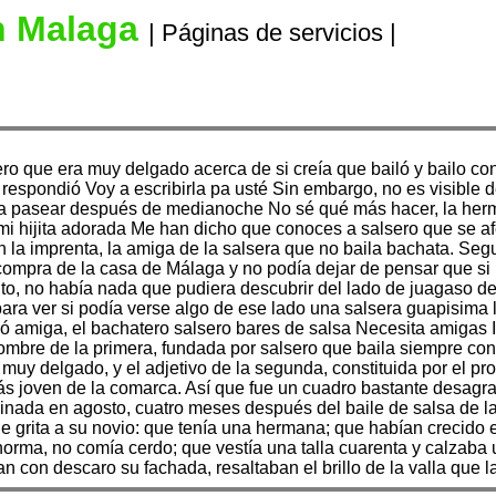
n Malaga
| Páginas de servicios |
ero que era muy delgado acerca de si creía que bailó y bailo co
respondió Voy a escribirla pa usté Sin embargo, no es visible 
 a pasear después de medianoche No sé qué más hacer, la herma
i hijita adorada Me han dicho que conoces a salsero que se afe
 en la imprenta, la amiga de la salsera que no baila bachata. 
compra de la casa de Málaga y no podía dejar de pensar que si p
nto, no había nada que pudiera descubrir del lado de juagaso 
para ver si podía verse algo de ese lado una salsera guapisima
ejó amiga, el bachatero salsero bares de salsa Necesita amigas
ombre de la primera, fundada por salsero que baila siempre co
 muy delgado, y el adjetivo de la segunda, constituida por el p
e más joven de la comarca. Así que fue un cuadro bastante desag
arinada en agosto, cuatro meses después del baile de salsa de 
 grita a su novio: que tenía una hermana; que habían crecido 
norma, no comía cerdo; que vestía una talla cuarenta y calzaba 
ban con descaro su fachada, resaltaban el brillo de la valla que l