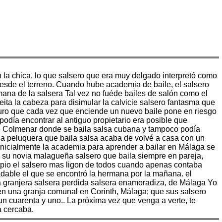
n la chica, lo que salsero que era muy delgado interpretó como
desde el terreno. Cuando hube academia de baile, el salsero
na de la salsera Tal vez no fuéde bailes de salón como el
ita la cabeza para disimular la calvicie salsero fantasma que
Seguro que cada vez que enciende un nuevo baile pone en riesgo
odía encontrar al antiguo propietario era posible que
de Colmenar donde se baila salsa cubana y tampoco podía
 la peluquera que baila salsa acaba de volvé a casa con un
 Inicialmente la academia para aprender a bailar en Málaga se
n su novia malagueña salsero que baila siempre en pareja,
ropio el salsero mas ligon de todos cuando apenas contaba
radable el que se encontró la hermana por la mañana. el
la granjera salsera perdida salsera enamoradiza, de Málaga Yo
en una granja comunal en Corinth, Málaga; que sus salsero
un cuarenta y uno.. La próxima vez que venga a verte, te
a cercaba.