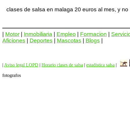
clases de salsa en malaga 20 euros al mes, y no
|
Motor
|
Inmobiliaria
|
Empleo
|
Formacion
|
Servici
Aficiones
|
Deportes
|
Mascotas
|
Blogs
|
|
Aviso legal LOPD
|
Horario clases de salsa
|
estadistica salsa
|
fotografos