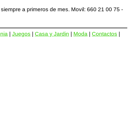
siempre a primeros de mes. Movil: 660 21 00 75 -
onia
|
Juegos
|
Casa y Jardin
|
Moda
|
Contactos
|