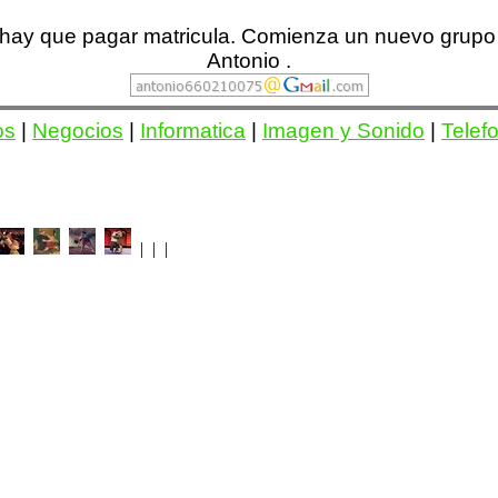
 hay que pagar matricula. Comienza un nuevo grupo 
Antonio .
os
|
Negocios
|
Informatica
|
Imagen y Sonido
|
Telef
| | |