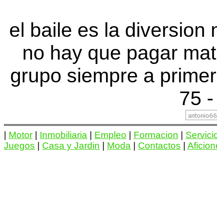
el baile es la diversio
no hay que pagar mat
grupo siempre a primer
75 -
|
Motor
|
Inmobiliaria
|
Empleo
|
Formacion
|
Servici
Juegos
|
Casa y Jardin
|
Moda
|
Contactos
|
Aficio