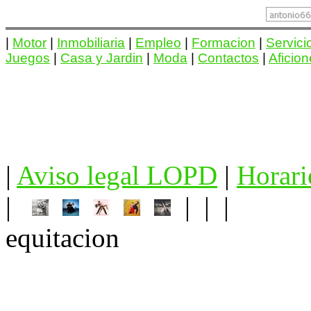
|
Motor
|
Inmobiliaria
|
Empleo
|
Formacion
|
Servici
Juegos
|
Casa y Jardin
|
Moda
|
Contactos
|
Aficio
|
Aviso legal LOPD
|
Horari
|
| | |
equitacion