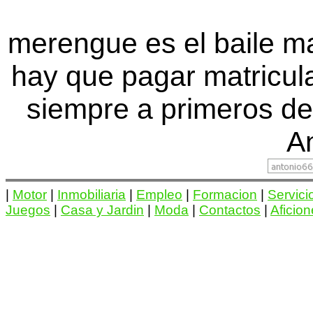
merengue es el baile ma
hay que pagar matricu
siempre a primeros de
An
|
Motor
|
Inmobiliaria
|
Empleo
|
Formacion
|
Servici
Juegos
|
Casa y Jardin
|
Moda
|
Contactos
|
Aficio