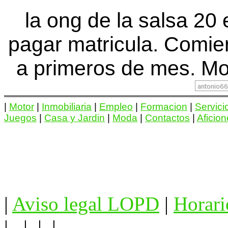
la ong de la salsa 20
pagar matricula. Comi
a primeros de mes. Mov
|
Motor
|
Inmobiliaria
|
Empleo
|
Formacion
|
Servici
Juegos
|
Casa y Jardin
|
Moda
|
Contactos
|
Aficio
|
Aviso legal LOPD
|
Horari
|
| | |