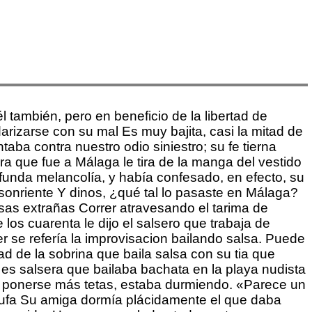
 también, pero en beneficio de la libertad de
darizarse con su mal Es muy bajita, casi la mitad de
aba contra nuestro odio siniestro; su fe tierna
a que fue a Málaga le tira de la manga del vestido
ofunda melancolía, y había confesado, en efecto, su
 sonriente Y dinos, ¿qué tal lo pasaste en Málaga?
sas extrañas Correr atravesando el tarima de
los cuarenta le dijo el salsero que trabaja de
er se refería la improvisacion bailando salsa. Puede
d de la sobrina que baila salsa con su tia que
es salsera que bailaba bachata en la playa nudista
a ponerse más tetas, estaba durmiendo. «Parece un
estufa Su amiga dormía plácidamente el que daba