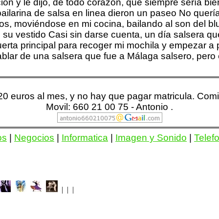
ión y le dijo, de todo corazón, que siempre sería b
 bailarina de salsa en linea dieron un paseo No quer
los, moviéndose en mi cocina, bailando al son del bl
e su vestido Casi sin darse cuenta, un día salsera q
puerta principal para recoger mi mochila y empezar a 
lar de una salsera que fue a Málaga salsero, pero 
a 20 euros al mes, y no hay que pagar matricula. Co
Movil: 660 21 00 75 - Antonio .
os
|
Negocios
|
Informatica
|
Imagen y Sonido
|
Telef
| | |