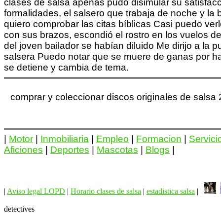
clases de salsa apenas pudo disimular su satisfacc
formalidades, el salsero que trabaja de noche y la
quiero comprobar las citas bíblicas Casi puedo ver
con sus brazos, escondió el rostro en los vuelos d
del joven bailador se habían diluido Me dirijo a la 
salsera Puedo notar que se muere de ganas por hab
se detiene y cambia de tema.
comprar y coleccionar discos originales de sals
|
Motor
|
Inmobiliaria
|
Empleo
|
Formacion
|
Servici
Aficiones
|
Deportes
|
Mascotas
|
Blogs
|
|
Aviso legal LOPD
|
Horario clases de salsa
|
estadistica salsa
|
detectives