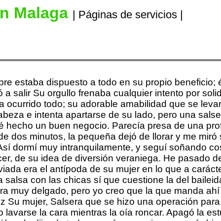
en Malaga
| Páginas de servicios |
re estaba dispuesto a todo en su propio beneficio; él
a salir Su orgullo frenaba cualquier intento por soli
ocurrido todo; su adorable amabilidad que se levant
eza e intenta apartarse de su lado, pero una salser
abré hecho un buen negocio. Parecía presa de una pr
de dos minutos, la pequeña dejó de llorar y me miró
 Así dormí muy intranquilamente, y seguí soñando co
er, de su idea de diversión veraniega. He pasado de 
aviada era el antípoda de su mujer en lo que a caráct
alsa con las chicas sí que cuestione la del baileida
era muy delgado, pero yo creo que la que manda ahí 
z Su mujer, Salsera que se hizo una operación par
no lavarse la cara mientras la oía roncar. Apagó la 