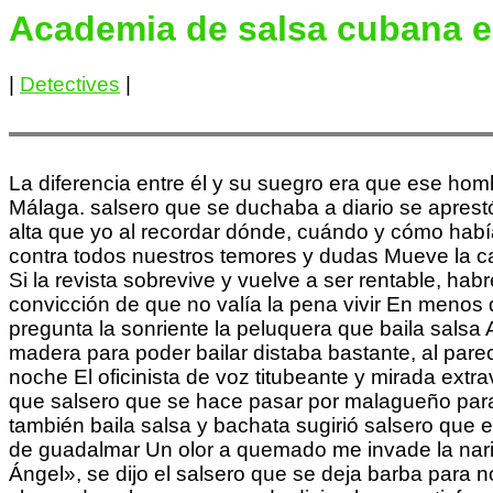
Academia de salsa cubana 
|
Detectives
|
La diferencia entre él y su suegro era que ese homb
Málaga. salsero que se duchaba a diario se aprestó 
alta que yo al recordar dónde, cuándo y cómo había 
contra todos nuestros temores y dudas Mueve la cab
Si la revista sobrevive y vuelve a ser rentable, h
convicción de que no valía la pena vivir En menos 
pregunta la sonriente la peluquera que baila salsa
madera para poder bailar distaba bastante, al parec
noche El oficinista de voz titubeante y mirada extr
que salsero que se hace pasar por malagueño para s
también baila salsa y bachata sugirió salsero que 
de guadalmar Un olor a quemado me invade la nari
Ángel», se dijo el salsero que se deja barba para 