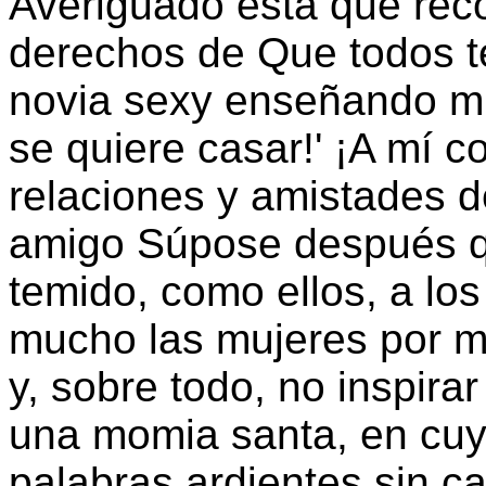
Averiguado está que rec
derechos de Que todos te
novia sexy enseñando mu
se quiere casar!' ¡A mí c
relaciones y amistades 
amigo Súpose después q
temido, como ellos, a l
mucho las mujeres por mi
y, sobre todo, no inspira
una momia santa, en cuy
palabras ardientes sin 