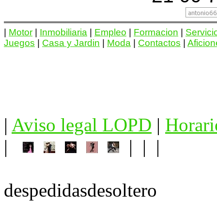
|
Motor
|
Inmobiliaria
|
Empleo
|
Formacion
|
Servici
Juegos
|
Casa y Jardin
|
Moda
|
Contactos
|
Aficio
|
Aviso legal LOPD
|
Horari
|
| | |
despedidasdesoltero