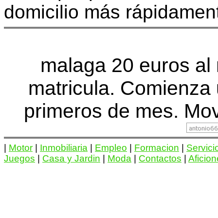
domicilio más rápidamen
malaga 20 euros al
matricula. Comienza
primeros de mes. Movi
|
Motor
|
Inmobiliaria
|
Empleo
|
Formacion
|
Servici
Juegos
|
Casa y Jardin
|
Moda
|
Contactos
|
Aficio