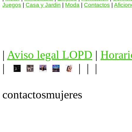
Juegos
|
Casa y Jardin
|
Moda
|
Contactos
|
Aficio
|
Aviso legal LOPD
|
Horari
|
| | |
contactosmujeres