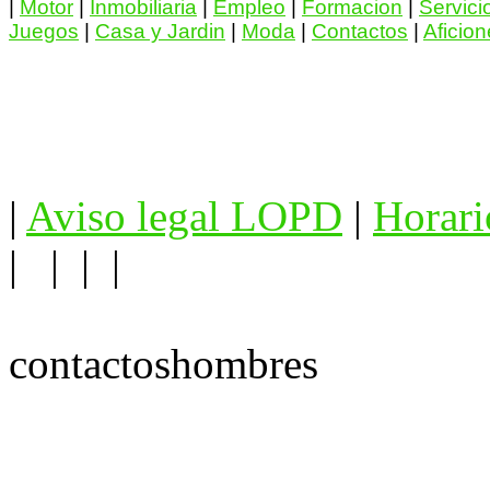
|
Motor
|
Inmobiliaria
|
Empleo
|
Formacion
|
Servici
Juegos
|
Casa y Jardin
|
Moda
|
Contactos
|
Aficio
|
Aviso legal LOPD
|
Horari
| | | |
contactoshombres