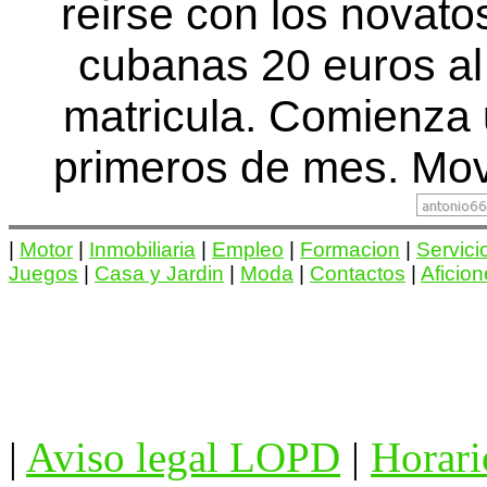
reirse con los novato
cubanas 20 euros al
matricula. Comienza
primeros de mes. Movi
|
Motor
|
Inmobiliaria
|
Empleo
|
Formacion
|
Servici
Juegos
|
Casa y Jardin
|
Moda
|
Contactos
|
Aficio
|
Aviso legal LOPD
|
Horari