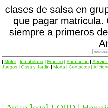
clases de salsa en gru
que pagar matricula
siempre a primeros de
An
|
Motor
|
Inmobiliaria
|
Empleo
|
Formacion
|
Servici
Juegos
|
Casa y Jardin
|
Moda
|
Contactos
|
Aficio
|
Aviso legal LOPD
|
Horari