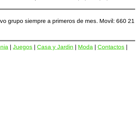
vo grupo siempre a primeros de mes. Movil: 660 21
onia
|
Juegos
|
Casa y Jardin
|
Moda
|
Contactos
|