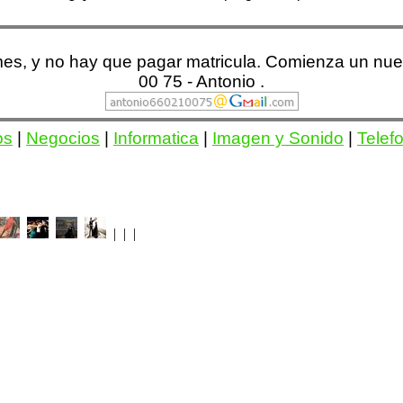
mes, y no hay que pagar matricula. Comienza un nue
00 75 - Antonio .
os
|
Negocios
|
Informatica
|
Imagen y Sonido
|
Telef
| | |