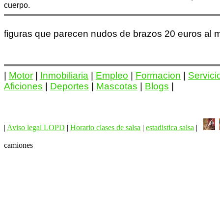
cuerpo.
figuras que parecen nudos de brazos 20 euros al 
|
Motor
|
Inmobiliaria
|
Empleo
|
Formacion
|
Servici
Aficiones
|
Deportes
|
Mascotas
|
Blogs
|
|
Aviso legal LOPD
|
Horario clases de salsa
|
estadistica salsa
|
camiones