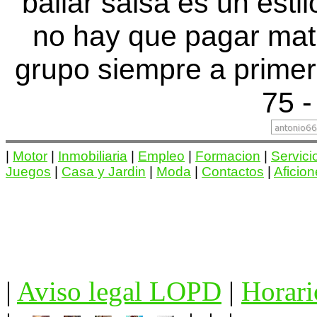
bailar salsa es un esti
no hay que pagar mat
grupo siempre a primer
75 -
|
Motor
|
Inmobiliaria
|
Empleo
|
Formacion
|
Servici
Juegos
|
Casa y Jardin
|
Moda
|
Contactos
|
Aficio
|
Aviso legal LOPD
|
Horari