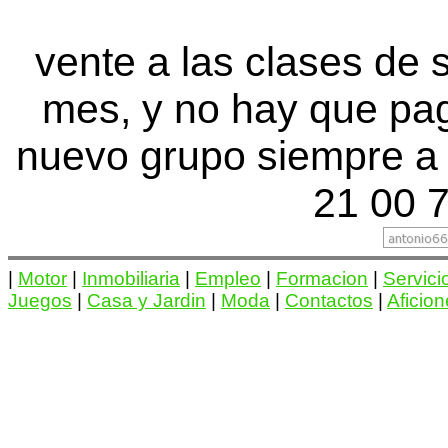
vente a las clases de 
mes, y no hay que pa
nuevo grupo siempre a 
21 00 7
|
Motor
|
Inmobiliaria
|
Empleo
|
Formacion
|
Servici
Juegos
|
Casa y Jardin
|
Moda
|
Contactos
|
Aficio