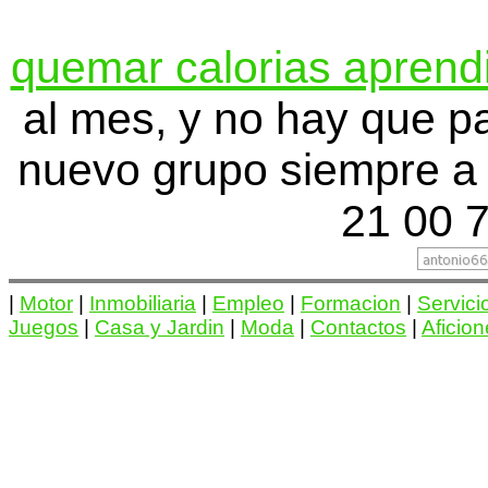
quemar calorias aprendi
al mes, y no hay que p
nuevo grupo siempre a 
21 00 7
|
Motor
|
Inmobiliaria
|
Empleo
|
Formacion
|
Servici
Juegos
|
Casa y Jardin
|
Moda
|
Contactos
|
Aficio