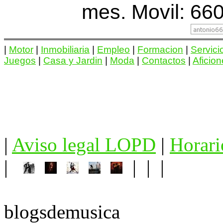
mes. Movil: 660
|
Motor
|
Inmobiliaria
|
Empleo
|
Formacion
|
Servici
Juegos
|
Casa y Jardin
|
Moda
|
Contactos
|
Aficio
|
Aviso legal LOPD
|
Horari
|
| | |
blogsdemusica