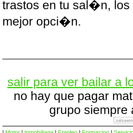
trastos en tu sal�n, los
mejor opci�n.
salir para ver bailar a
no hay que pagar mat
grupo siempre 
|
Motor
|
Inmobiliaria
|
Empleo
|
Formacion
|
Servici