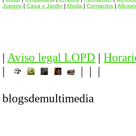
Juegos
|
Casa y Jardin
|
Moda
|
Contactos
|
Aficio
|
Aviso legal LOPD
|
Horari
|
| | |
blogsdemultimedia