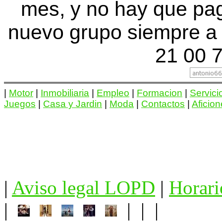
mes, y no hay que pa
nuevo grupo siempre a 
21 00 7
|
Motor
|
Inmobiliaria
|
Empleo
|
Formacion
|
Servici
Juegos
|
Casa y Jardin
|
Moda
|
Contactos
|
Aficio
|
Aviso legal LOPD
|
Horari
|
| | |