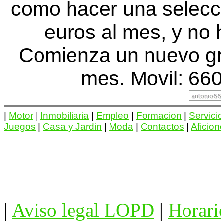
como hacer una selecc
euros al mes, y no 
Comienza un nuevo gr
mes. Movil: 660
|
Motor
|
Inmobiliaria
|
Empleo
|
Formacion
|
Servici
Juegos
|
Casa y Jardin
|
Moda
|
Contactos
|
Aficio
|
Aviso legal LOPD
|
Horari