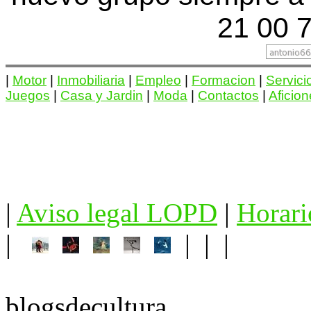
21 00 7
|
Motor
|
Inmobiliaria
|
Empleo
|
Formacion
|
Servici
Juegos
|
Casa y Jardin
|
Moda
|
Contactos
|
Aficio
|
Aviso legal LOPD
|
Horari
|
| | |
blogsdecultura