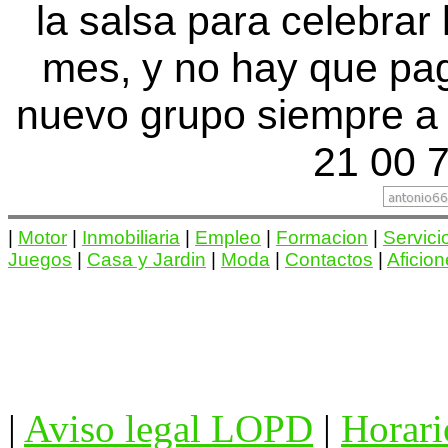
la salsa para celebrar
mes, y no hay que pa
nuevo grupo siempre a 
21 00 7
|
Motor
|
Inmobiliaria
|
Empleo
|
Formacion
|
Servici
Juegos
|
Casa y Jardin
|
Moda
|
Contactos
|
Aficio
|
Aviso legal LOPD
|
Horari