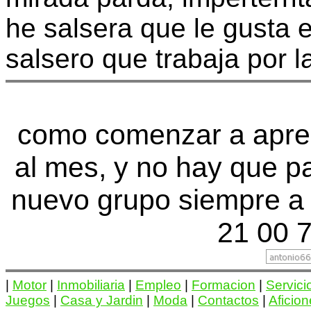
he salsera que le gusta 
salsero que trabaja por l
como comenzar a apren
al mes, y no hay que p
nuevo grupo siempre a 
21 00 7
|
Motor
|
Inmobiliaria
|
Empleo
|
Formacion
|
Servici
Juegos
|
Casa y Jardin
|
Moda
|
Contactos
|
Aficio