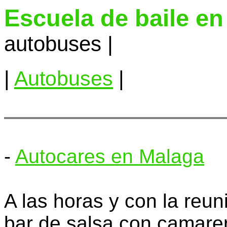
Escuela de baile e
autobuses |
|
Autobuses
|
-
Autocares en Malaga
A las horas y con la reu
bar de salsa con camare