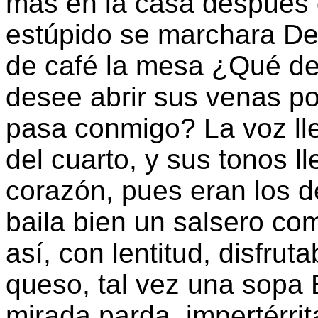
más en la casa después 
estúpido se marchara Dej
de café la mesa ¿Qué de
desee abrir sus venas po
pasa conmigo? La voz lle
del cuarto, y sus tonos ll
corazón, pues eran los d
baila bien un salsero c
así, con lentitud, disfru
queso, tal vez una sopa 
mirada parda, impertérrit