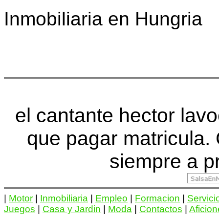
Inmobiliaria en Hungria
el cantante hector lav
que pagar matricula
siempre a p
|
Motor
|
Inmobiliaria
|
Empleo
|
Formacion
|
Servici
Juegos
|
Casa y Jardin
|
Moda
|
Contactos
|
Aficio