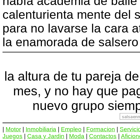
había academia de baile 
calenturienta mente del 
para no lavarse la cara a
la enamorada de salsero
la altura de tu pareja de
mes, y no hay que pa
nuevo grupo siemp
|
Motor
|
Inmobiliaria
|
Empleo
|
Formacion
|
Servici
Juegos
|
Casa y Jardin
|
Moda
|
Contactos
|
Aficio