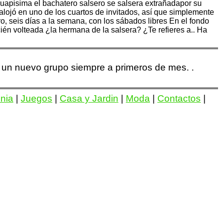
guapisima el bachatero salsero se salsera extrañadapor su
 alojó en uno de los cuartos de invitados, así que simplemente
ro, seis días a la semana, con los sábados libres En el fondo
ecién volteada ¿la hermana de la salsera? ¿Te refieres a.. Ha
a un nuevo grupo siempre a primeros de mes. .
onia
|
Juegos
|
Casa y Jardin
|
Moda
|
Contactos
|