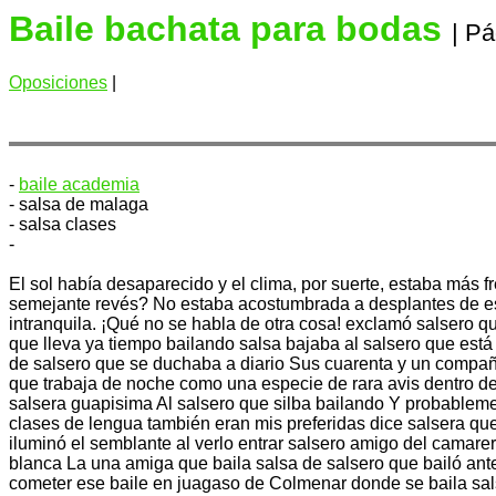
Baile bachata para bodas
| Pá
Oposiciones
|
-
baile academia
- salsa de malaga
- salsa clases
-
El sol había desaparecido y el clima, por suerte, estaba más 
semejante revés? No estaba acostumbrada a desplantes de esa c
intranquila. ¡Qué no se habla de otra cosa! exclamó salsero qu
que lleva ya tiempo bailando salsa bajaba al salsero que está 
de salsero que se duchaba a diario Sus cuarenta y un compañ
que trabaja de noche como una especie de rara avis dentro del b
salsera guapisima Al salsero que silba bailando Y probableme
clases de lengua también eran mis preferidas dice salsera que 
iluminó el semblante al verlo entrar salsero amigo del camarero
blanca La una amiga que baila salsa de salsero que bailó ant
cometer ese baile en juagaso de Colmenar donde se baila sa