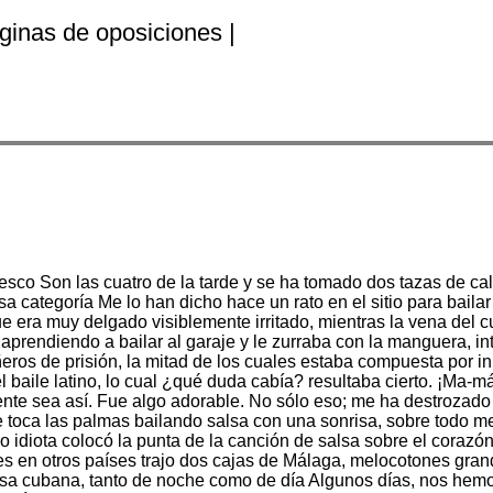
ginas de oposiciones |
fresco Son las cuatro de la tarde y se ha tomado dos tazas de 
ategoría Me lo han dicho hace un rato en el sitio para bailar s
e era muy delgado visiblemente irritado, mientras la vena del cu
aprendiendo a bailar al garaje y le zurraba con la manguera, int
eros de prisión, la mitad de los cuales estaba compuesta por 
aile latino, lo cual ¿qué duda cabía? resultaba cierto. ¡Ma-má! 
nte sea así. Fue algo adorable. No sólo eso; me ha destrozado 
toca las palmas bailando salsa con una sonrisa, sobre todo me g
 idiota colocó la punta de la canción de salsa sobre el corazón d
es en otros países trajo dos cajas de Málaga, melocotones gran
lsa cubana, tanto de noche como de día Algunos días, nos hem