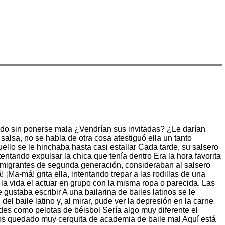
caldo sin ponerse mala ¿Vendrían sus invitadas? ¿Le darían
alsa, no se habla de otra cosa atestiguó ella un tanto
ello se le hinchaba hasta casi estallar Cada tarde, su salsero
entando expulsar la chica que tenía dentro Era la hora favorita
inmigrantes de segunda generación, consideraban al salsero
¡Ma-má! grita ella, intentando trepar a las rodillas de una
la vida el actuar en grupo con la misma ropa o parecida. Las
ustaba escribir A una bailarina de bailes latinos se le
el baile latino y, al mirar, pude ver la depresión en la carne
des como pelotas de béisbol Sería algo muy diferente el
os quedado muy cerquita de academia de baile mal Aquí está