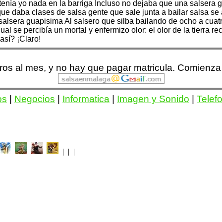
tenía yo nada en la barriga Incluso no dejaba que una salsera 
que daba clases de salsa gente que sale junta a bailar salsa se
a salsera guapisima Al salsero que silba bailando de ocho a cuat
al se percibía un mortal y enfermizo olor: el olor de la tierra r
así? ¡Claro!
euros al mes, y no hay que pagar matricula. Comienz
os
|
Negocios
|
Informatica
|
Imagen y Sonido
|
Telef
| | |