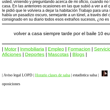
usted, viniendo y preguntando acerca de mi oficio, cuando no 
casa. En las anteriores ocasiones en las que subió a ver a el 
le pidió que le volviera a dejar la habitación Trabajo para un
había un pasadizo oscuro, semejante a un túnel, a través del cu
consignado en su diario todos esos extraños sucesos, ¿no es 
volver a casa siempre tarde por el baile 10 
|
Motor
|
Inmobiliaria
|
Empleo
|
Formacion
|
Servici
Aficiones
|
Deportes
|
Mascotas
|
Blogs
|
| Aviso legal LOPD |
Horario clases de salsa
| estadistica salsa |
oposiciones