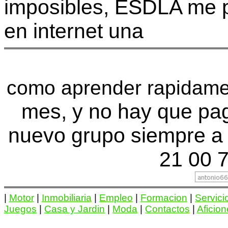
imposibles, ESDLA me p
en internet una
como aprender rapidamen
mes, y no hay que pa
nuevo grupo siempre a 
21 00 7
|
Motor
|
Inmobiliaria
|
Empleo
|
Formacion
|
Servici
Juegos
|
Casa y Jardin
|
Moda
|
Contactos
|
Aficio