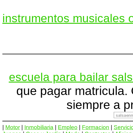
instrumentos musicales o
escuela para bailar sal
que pagar matricula
siempre a p
|
Motor
|
Inmobiliaria
|
Empleo
|
Formacion
|
Servici