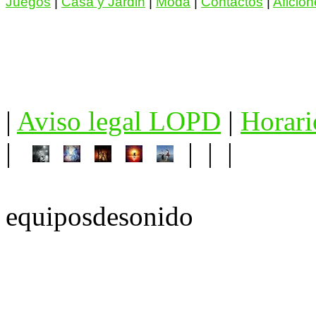
Juegos
|
Casa y Jardin
|
Moda
|
Contactos
|
Aficio
|
Aviso legal LOPD
|
Horari
|
| | |
equiposdesonido