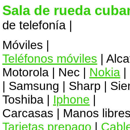
Sala de rueda cuba
de telefonía |
Móviles |
Teléfonos móviles
| Alca
Motorola | Nec |
Nokia
|
| Samsung | Sharp | Sie
Toshiba |
Iphone
|
Carcasas | Manos libres
Tarjetas prepago
|
Cabl